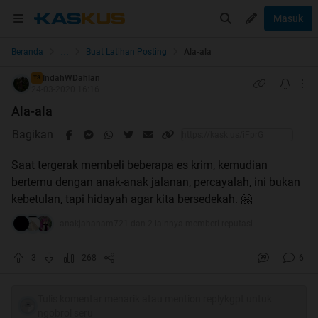
Masuk
...
Beranda
Buat Latihan Posting
Ala-ala
IndahWDahlan
TS
24-03-2020 16:16
Ala-ala
Bagikan
Saat tergerak membeli beberapa es krim, kemudian
bertemu dengan anak-anak jalanan, percayalah, ini bukan
kebetulan, tapi hidayah agar kita bersedekah. 🤗
anakjahanam721 dan 2 lainnya memberi reputasi
3
268
6
Tulis komentar menarik atau mention replykgpt untuk
ngobrol seru