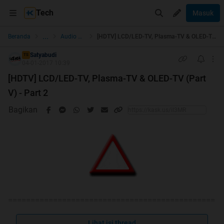
Tech
Masuk
...
Beranda
Audio & Video
[HDTV] LCD/LED-TV, Plasma-TV & OLED-TV (Part V) - Part 2
Satyabudi
TS
04-01-2017 10:39
[HDTV] LCD/LED-TV, Plasma-TV & OLED-TV (Part
V) - Part 2
Bagikan
==============================================
==============================================
==========
Lihat isi thread