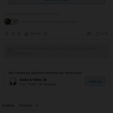
"
Bagi para kaskuser yang membantu
memberikan bantuan saran / rekomendasi,
Diubah oleh Satyabudi 30-11-2018 09:31
diharapkan dapat menambahkan pada bagian
bam09 dan 11 lainnya memberi reputasi
bawah postingan sbb
:
10
627.5K
4.7K
PERHATIAN!! Waspada terhadap pihak-pihak
yang mengatasnamakan
Tulis komentar menarik atau mention replykgpt untuk
KASKUS/Moderator/Regional Leader untuk
ngobrol seru
bertransaksi jual beli.
"
==============================================
Mari bergabung, dapatkan informasi dan teman baru!
==============================================
Audio & Video
Gabung
==========
9.9K
Thread
•
8K
Anggota
Quote:
Satyabudi
Original Posted By
Urutkan
Terlama