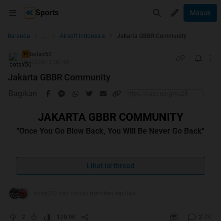
Sports
Masuk
...
Beranda
Airsoft Indonesia
Jakarta GBBR Community
botax50
TS
06-03-2012 06:40
Jakarta GBBR Community
Bagikan
JAKARTA GBBR COMMUNITY
"Once You Go Blow Back, You Will Be Never Go Back"
Lihat isi thread
Spoiler
for
Kenapa GBBR, bukan AEG ?
:
nona212 dan rynkyk memberi reputasi
2
120.9K
2.7K