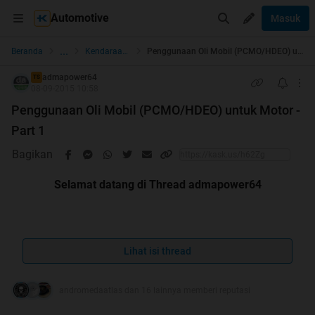
Automotive
Masuk
...
Beranda
Kendaraan Roda 2
Penggunaan Oli Mobil (PCMO/HDEO) untuk Motor - Part 1
admapower64
TS
08-09-2015 10:58
Penggunaan Oli Mobil (PCMO/HDEO) untuk Motor -
Part 1
Bagikan
Selamat datang di Thread admapower64
Lihat isi thread
Join Facebook Page untuk PCMO dan HDEO user di sini
andromedaatlas dan 16 lainnya memberi reputasi