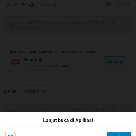
sista" ada yg cocok kali........
11
177.8K
542
sekarang sih saya pakai shampo anak".........kenapa saya
pilih shampo anak".........??? karena bahan kimianya lebih
sedikit di banding shampo biasa........sista" pake hair care
Tulis komentar menarik atau mention replykgpt untuk
ngobrol seru
apaan dan alasan pilih itu hair care........di share yah........
Quote:
Mari bergabung, dapatkan informasi dan teman baru!
Original Posted By
ankeisha
►
Beauty
Gabung
5.4K
Thread
•
9.2K
Anggota
Haii sista-sista yang ketjeh
Kali ini aku mau coba share artikel buat para sista-sista
yang mengalami rambut kering.
termasuk aku
Urutkan
Terlama
sih.haha
Kalau sudah ada threadnya ya maanfkan yaa soalnya
aku belum nemu sih yang ngbahas thread masalah
Tulis komentar menarik atau mention replykgpt untuk
ngobrol seru
rambut di forum ini hehe.
Lanjut buka di Aplikasi
Cekidot sista