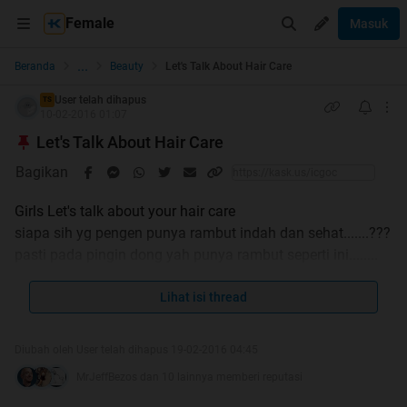
Female
Masuk
...
Beranda
Beauty
Let's Talk About Hair Care
User telah dihapus
TS
10-02-2016 01:07
Let's Talk About Hair Care
Bagikan
Girls Let's talk about your hair care
siapa sih yg pengen punya rambut indah dan sehat.......???
pasti pada pingin dong yah punya rambut seperti ini........
pada pake shampo/conditioner/hair tonic apaan
Lihat isi thread
yah..........???
kalo rontok mungkin bisa di coba pake shampo
Diubah oleh User telah dihapus 19-02-2016 04:45
kuda......bisa di googling dah itu shampo apaan.......tapi
MrJeffBezos dan 10 lainnya memberi reputasi
sama saya malah nggak cocok itu shampo........mungkin