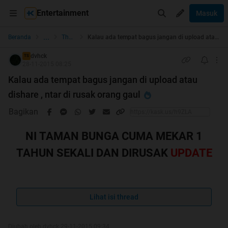
Entertainment
Masuk
...
Beranda
The Lounge
Kalau ada tempat bagus jangan di upload atau dishare , ntar di rusak orang gaul
dvhck
TS
28-11-2015 08:25
Kalau ada tempat bagus jangan di upload atau
dishare , ntar di rusak orang gaul
Bagikan
NI TAMAN BUNGA CUMA MEKAR 1
TAHUN SEKALI DAN DIRUSAK
UPDATE
Lihat isi thread
JADI HT
, HT Pertama ane nih Mkasi min
mod
Diubah oleh dvhck 29-11-2015 09:34