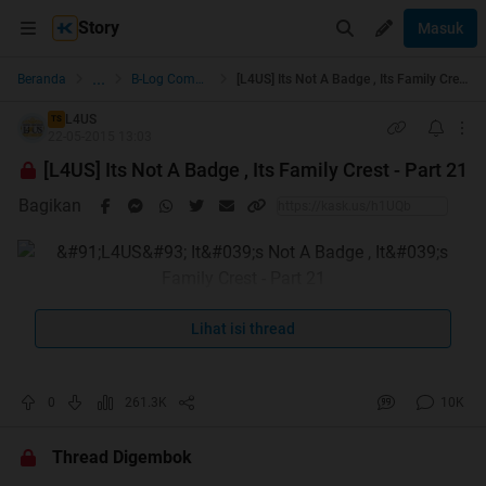
Story
Masuk
...
Beranda
B-Log Community
[L4US] Its Not A Badge , Its Family Crest - Part 21
L4US
TS
22-05-2015 13:03
[L4US] Its Not A Badge , Its Family Crest - Part 21
Bagikan
Lihat isi thread
0
261.3K
10K
Thread Digembok