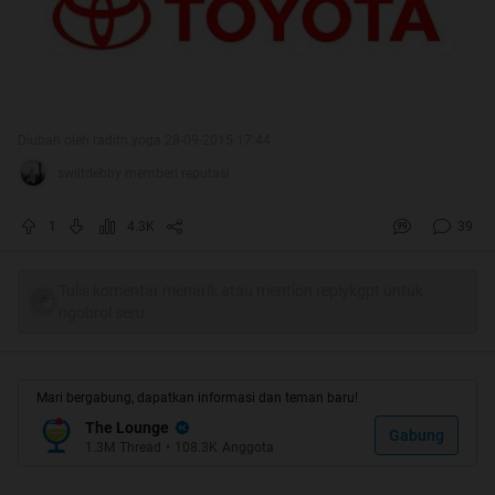
Diubah oleh radith.yoga 28-09-2015 17:44
swiitdebby memberi reputasi
1
4.3K
39
Tulis komentar menarik atau mention replykgpt untuk
ngobrol seru
Mari bergabung, dapatkan informasi dan teman baru!
The Lounge
Gabung
1.3M
Thread
•
108.3K
Anggota