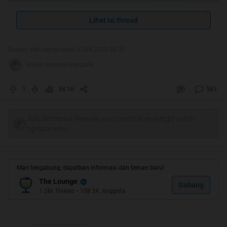
STK#94
Lihat isi thread
Diubah oleh rendyconan 01-04-2015 08:39
4iinch memberi reputasi
Quote:
1
38.1K
583
Quote:
Pendahuluan
Tulis komentar menarik atau mention replykgpt untuk
ngobrol seru
Quote:
Mari bergabung, dapatkan informasi dan teman baru!
Tepat kemarin karena gue bosen nunggu
The Lounge
apalagi nunggunya lama banget, gue juga
Gabung
1.3M
Thread
•
108.3K
Anggota
merhatiin orang-orang yang lagi nunggu
seseorang. Entah itu nunggu temen,
gebetan, pacar, atau selingkuhannya.