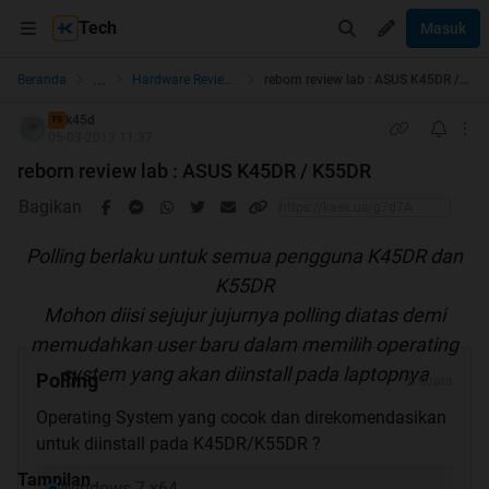
Tech
Masuk
...
Beranda
Hardware Review Lab
reborn review lab : ASUS K45DR / K55DR
k45d
TS
05-03-2013 11:37
reborn review lab : ASUS K45DR / K55DR
Bagikan
Polling berlaku untuk semua pengguna K45DR dan
K55DR
Mohon diisi sejujur jujurnya polling diatas demi
memudahkan user baru dalam memilih operating
system yang akan diinstall pada laptopnya
Polling
0 suara
Operating System yang cocok dan direkomendasikan
untuk diinstall pada K45DR/K55DR ?
Tampilan
Windows 7 x64