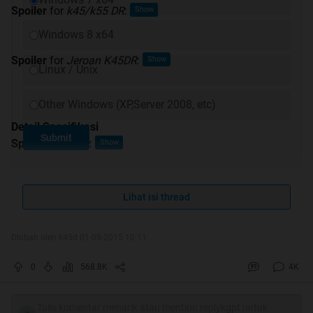
Spoiler
for
k45/k55 DR
:
Windows 8 x64
Spoiler
for
Jeroan K45DR
:
Linux / Unix
Other Windows (XP,Server 2008, etc)
Detail Spesifikasi
Submit
Spoiler
for
spec
:
Lihat isi thread
Review
Spoiler
for
review
:
Diubah oleh k45d 01-08-2015 10:11
0
568.8K
4K
Game Review
Tulis komentar menarik atau mention replykgpt untuk
Spoiler
for
Game Review
: