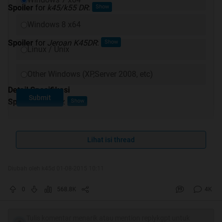
Spoiler
for
k45/k55 DR
:
Windows 8 x64
Spoiler
for
Jeroan K45DR
:
Linux / Unix
Other Windows (XP,Server 2008, etc)
Detail Spesifikasi
Submit
Spoiler
for
spec
:
Lihat isi thread
Review
Spoiler
for
review
:
Diubah oleh k45d 01-08-2015 10:11
0
568.8K
4K
Game Review
Tulis komentar menarik atau mention replykgpt untuk
Spoiler
for
Game Review
: