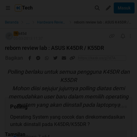
Tech
Masuk
...
Beranda
Hardware Review Lab
reborn review lab : ASUS K45DR / K55DR
k45d
TS
05-03-2013 11:37
reborn review lab : ASUS K45DR / K55DR
Bagikan
Polling berlaku untuk semua pengguna K45DR dan
K55DR
Mohon diisi sejujur jujurnya polling diatas demi
memudahkan user baru dalam memilih operating
system yang akan diinstall pada laptopnya
Polling
0 suara
Operating System yang cocok dan direkomendasikan
untuk diinstall pada K45DR/K55DR ?
Tampilan
Windows 7 x64