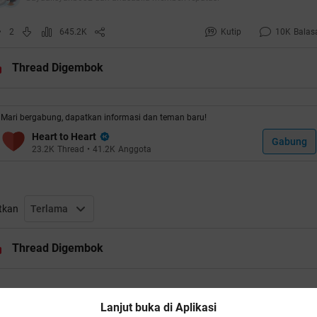
2
645.2K
Kutip
10K
Balas
Thread Digembok
Mari bergabung, dapatkan informasi dan teman baru!
Heart to Heart
Gabung
23.2K
Thread
•
41.2K
Anggota
tkan
Terlama
Thread Digembok
Lanjut buka di Aplikasi