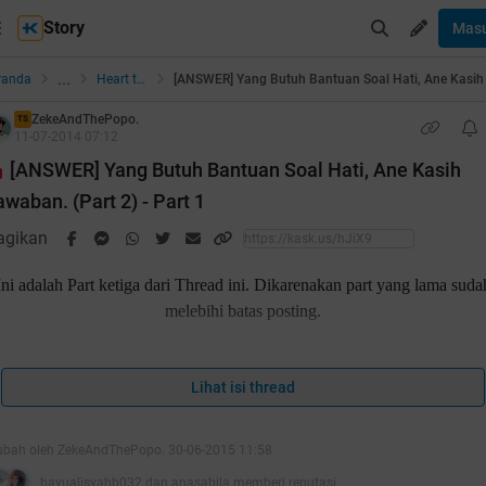
Story
Mas
...
randa
Heart to Heart
ZekeAndThePopo.
TS
11-07-2014 07:12
[ANSWER] Yang Butuh Bantuan Soal Hati, Ane Kasih
awaban. (Part 2) - Part 1
agikan
Ini adalah Part ketiga dari Thread ini. Dikarenakan part yang lama suda
melebihi batas posting.
Lihat isi thread
Silakan ke
Part 1
atau
Part 2
untuk baca baca.
ubah oleh ZekeAndThePopo. 30-06-2015 11:58
Oke, jadi langsung aja. Aturan mainnya masih sama kayak yang dulu 
bayualisyahb032 dan anasabila memberi reputasi