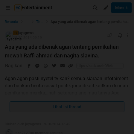
Entertainment
Masuk
...
Beranda
The Lounge
Apa yang ada dibenak agan tentang pernikahan mewah Raffi ahmad dan nagita slavina.
jayagems
TS
19-10-2014 09:19
Apa yang ada dibenak agan tentang pernikahan
mewah Raffi ahmad dan nagita slavina.
Bagikan
Agan agan pasti nyetel tv kan? semua siaraan infotaiment
dan bahkan berita sosial politik juga dikait-kaitkan dengan
pernikahan mereka,..nah sekarang ane mau tanya Apa
yang ada OPINI dibenak Agan/sist tentang pernikahan
mereka.
Lihat isi thread
Sorry kalo repost
Diubah oleh jayagems 19-10-2014 16:49
tien212700 memberi reputasi