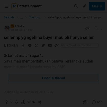
Entertainment
Masuk
...
Beranda
The Lounge
seller hp yg ngehina buyer mau bli hpnya seller
A.S.M.Y
TS
10-10-2014 11:05
seller hp yg ngehina buyer mau bli hpnya seller
Bagikan
Selamat malam agan",,
Saya mau memberitahukan bahwa Tersangka sudah
meminta maaf kepada saya by SMS..
Dan saya pun sudah memaafkan dia gan, karena dia
meminta maaf secara baik"..
Lihat isi thread
Cekidot gan pic nya..
Diubah oleh A.S.M.Y 15-10-2014 13:40
Spoiler
for
Ini ini sms dia meminta maaf
:
0
97.7K
655