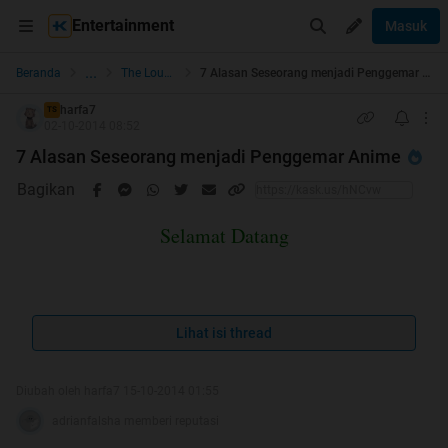
Entertainment
Masuk
...
Beranda
The Lounge
7 Alasan Seseorang menjadi Penggemar Anime
harfa7
TS
02-10-2014 08:52
7 Alasan Seseorang menjadi Penggemar Anime
Bagikan
Selamat Datang
Mohon dibantu Rate
Lihat isi thread
gan
Diubah oleh harfa7 15-10-2014 01:55
Pertama-tama cek Repost dulu gan
adrianfalsha memberi reputasi
Spoiler
for
Repost?
: