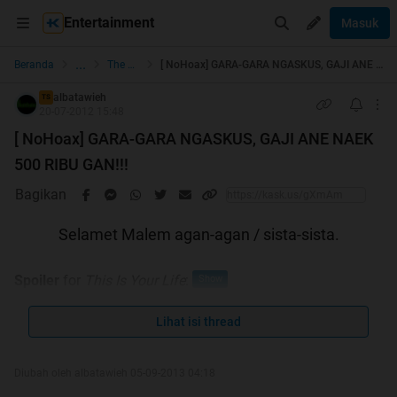
Entertainment
Masuk
...
Beranda
The Lounge
[ NoHoax] GARA-GARA NGASKUS, GAJI ANE NAEK 500 RIBU GAN!!!
albatawieh
TS
20-07-2012 15:48
[ NoHoax] GARA-GARA NGASKUS, GAJI ANE NAEK
500 RIBU GAN!!!
Bagikan
Selamet Malem agan-agan / sista-sista.
Spoiler
for
This Is Your Life
:
Lihat isi thread
Di Trit ini (mudah2an ga Gaje) ane cuma mau sharing &
Diubah oleh albatawieh 05-09-2013 04:18
ngucap-in terima kasih yang sebesar-besar nya untuk