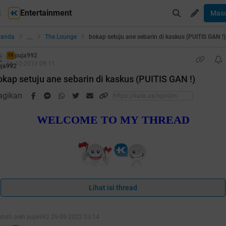
Entertainment
Mas
...
randa
The Lounge
bokap setuju ane sebarin di kaskus (PUITIS GAN !)
puja992
TS
06-12-2013 08:11
okap setuju ane sebarin di kaskus (PUITIS GAN !)
agikan
WELCOME TO MY THREAD
Lihat isi thread
SELAMAT DATANG AGAN SISTA
ubah oleh puja992 29-09-2022 03:14