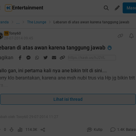
Entertainment
Mas
...
randa
The Lounge
Lebaran di atas awan karena tanggung jawab
Tony60
TS
28-07-2014 09:45
ebaran di atas awan karena tanggung jawab
agikan
llo gan, ini pertama kali nya ane bikin trit di sini....
rry klo berantakan, karena ane msh nubi trus via Hp jg bikin trit
a.
ne cm mau sharing aja gan suka duka nya jd penerbang komersi
Lihat isi thread
i maskapai lokal indonesia, terutama menyangkut momen2
usus yg kadang butuh kelapangan hati bukan hanya dr diri
ubah oleh Tony60 29-07-2014 11:27
ndiri jg dr keluarga sebagai penunjang ketenangan kerjaaan an
0
114.3K
Kutip
1.4K
Balas