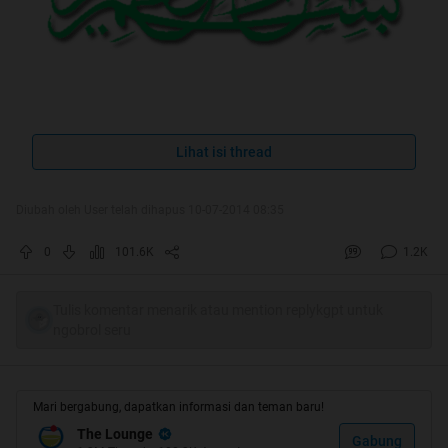
Ilmu tanpa praktek/amal, bagai pohon yang
Lihat isi thread
tak berbuah
Diubah oleh User telah dihapus 10-07-2014 08:35
Spoiler
for
HT #1
:
0
101.6K
1.2K
Tulis komentar menarik atau mention replykgpt untuk
ngobrol seru
Mari bergabung, dapatkan informasi dan teman baru!
The Lounge
Gabung