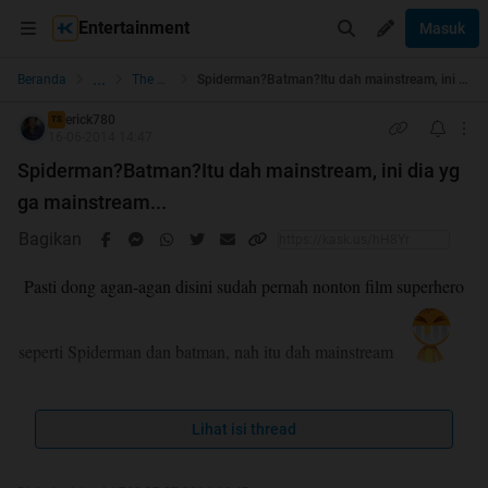
Entertainment
Masuk
...
Beranda
The Lounge
Spiderman?Batman?Itu dah mainstream, ini dia yg ga mainstream...
erick780
TS
16-06-2014 14:47
Spiderman?Batman?Itu dah mainstream, ini dia yg
ga mainstream...
Bagikan
Pasti dong agan-agan disini sudah pernah nonton film superhero
seperti Spiderman dan batman, nah itu dah mainstream
Quote:
Lihat isi thread
nah sekarang hadir nih superhero baru yg mungkin menjadi
favorit agan sekalian, namanya BIRDMAN. Nah dibawah ini