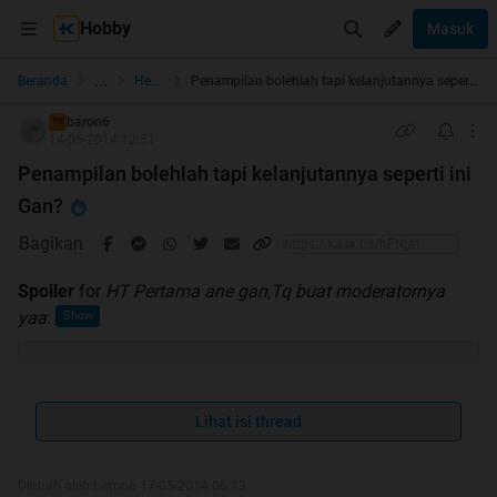
Hobby
Masuk
...
Beranda
Health
Penampilan bolehlah tapi kelanjutannya seperti ini Gan?
baron6
TS
14-05-2014 12:51
Penampilan bolehlah tapi kelanjutannya seperti ini
Gan?
Bagikan
Spoiler
for
HT Pertama ane gan,Tq buat moderatornya
yaa
:
WELCOME TO MY THREAD
Lihat isi thread
Diubah oleh baron6 17-05-2014 06:13