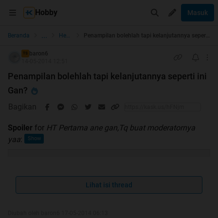
Hobby
Masuk
...
Beranda
Health
Penampilan bolehlah tapi kelanjutannya seperti ini Gan?
baron6
TS
14-05-2014 12:51
Penampilan bolehlah tapi kelanjutannya seperti ini
Gan?
Bagikan
Spoiler
for
HT Pertama ane gan,Tq buat moderatornya
yaa
:
WELCOME TO MY THREAD
Lihat isi thread
Diubah oleh baron6 17-05-2014 06:13