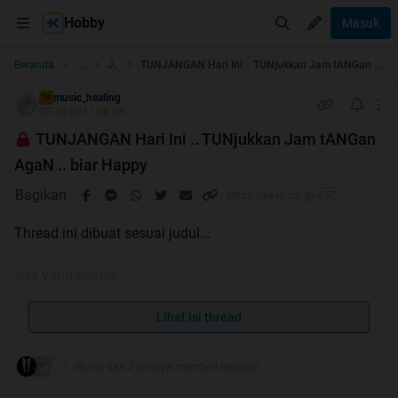
Hobby
Masuk
...
Beranda
Jam
TUNJANGAN Hari Ini .. TUNjukkan Jam tANGan AgaN .. biar Happy
music_healing
TS
05-10-2011 08:05
TUNJANGAN Hari Ini .. TUNjukkan Jam tANGan
AgaN .. biar Happy
Bagikan
Thread ini dibuat sesuai judul...
ada yang bilang :
WRUW (what are you wearing)
PAHI (Pakai Apa Hari Ini)
Lihat isi thread
dll.. dll..
zharki dan 2 lainnya memberi reputasi
mari kita saling berbagi