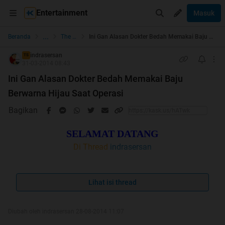
Entertainment
Masuk
...
Beranda
The Lounge
Ini Gan Alasan Dokter Bedah Memakai Baju Berwarna Hijau Saat Operasi
indrasersan
TS
31-03-2014 08:43
Ini Gan Alasan Dokter Bedah Memakai Baju
Berwarna Hijau Saat Operasi
Bagikan
SELAMAT DATANG
Di Thread
indrasersan
Quote:
Lihat isi thread
Bismillah ane coba post thread di forum ini ya gan., ini
thread pertama ane di forum ini. Ane Newbie gan,
Diubah oleh indrasersan 28-08-2014 11:07
maafkan kalau masih gak rapi, maklum lagi belajar gan.