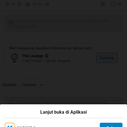
0
77.7K
1K
Tulis komentar menarik atau mention replykgpt untuk
ngobrol seru
Semoga gak
juga gan,.
.. bantu cek ya gan..
hehehe
Mari bergabung, dapatkan informasi dan teman baru!
Spoiler
for
Screenshoot
:
The Lounge
Gabung
1.3M
Thread
•
108.4K
Anggota
OK dah.. langsung cekidot thread ane tentang :
Urutkan
Terlama
Ini Alasan Dokter Bedah Memakai Baju Berwarna Hijau
Saat Operasi
Tulis komentar menarik atau mention replykgpt untuk
ngobrol seru
Lanjut buka di Aplikasi