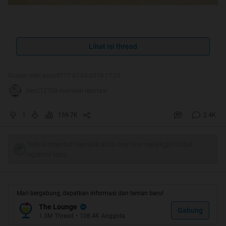
Spoiler
for
Intro
:
Lihat isi thread
Diubah oleh ando9777 01-04-2014 17:25
Quote:
tien212700 memberi reputasi
Alhamdulillaaah HT pertama aneee
1
159.7K
2.4K
Quote:
Spoiler
for
HT #1
:
Tulis komentar menarik atau mention replykgpt untuk
ngobrol seru
Terimakasih kepada Allah SWT atas rahmatnya(?) Ortu
ane, kakak dan adik ane, mimin, momod, officer
Mari bergabung, dapatkan informasi dan teman baru!
kaskus, Temen-temen ane di sma(?) akhirnya abang
The Lounge
Gabung
berhasil!!(?) Terimakasih terkhusus mas davinof
dan
1.3M
Thread
•
108.4K
Anggota