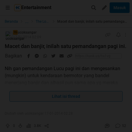
Entertainment
Masuk
...
Beranda
The Lounge
Macet dan banjir, inilah satu pemandangan pagi ini.
ucoksangar
TS
17-01-2014 02:09
Macet dan banjir, inilah satu pemandangan pagi ini.
Bagikan
Nih gan pemandangan Lucu pagi ini dan mengesankan
(mungkin) untuk kendaraan bermotor yang bandel
menerjang banjir dan alhasil pun sama apa yg mereka
Lihat isi thread
pikirkan
Diubah oleh ucoksangar 17-01-2014 02:28
Langsung aja gan. Cekicroot :-D
0
3.8K
52
Spoiler
for
Gambar 1
: