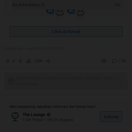
Ga Suka Bakso :D
2%
Lihat isi thread
Spoiler
for
ht
:
Diubah oleh ovanrt 09-01-2014 02:20
[/quote]
Spoiler
for
semoga ga repost
:
0
120K
1.9K
Tulis komentar menarik atau mention replykgpt untuk
Quote:
ngobrol seru
Mari bergabung, dapatkan informasi dan teman baru!
The Lounge
Gabung
1.3M
Thread
•
108.3K
Anggota
Thanks buat abang @sanmil28 dan