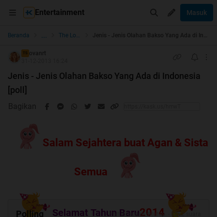
Entertainment
Masuk
...
Beranda
The Lounge
Jenis - Jenis Olahan Bakso Yang Ada di Indonesia [poll]
ovanrt
TS
31-12-2013 16:24
Jenis - Jenis Olahan Bakso Yang Ada di Indonesia
[poll]
Bagikan
Salam Sejahtera buat Agan & Sista
Semua
2014
Selamat Tahun Baru
Polling
Poll ini sudah ditutup. - 1262 suara