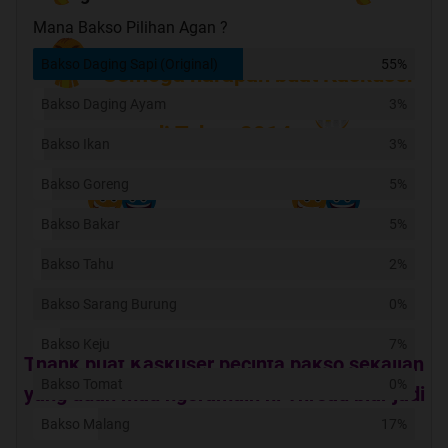
Mana Bakso Pilihan Agan ?
Bakso Daging Sapi (Original)
55%
Semoga harapan buat Kaskuser
Bakso Daging Ayam
3%
semua di Tahun 2014
Bakso Ikan
3%
Bakso Goreng
5%
Bisa Tercapai
Bakso Bakar
5%
Bakso Tahu
2%
Bakso Sarang Burung
HOT THREAD
0%
Bakso Keju
7%
Thank buat Kaskuser pecinta bakso sekalian
Bakso Tomat
0%
yang udah mau ngeramain ni Thread biar jadi
HT
Bakso Malang
17%