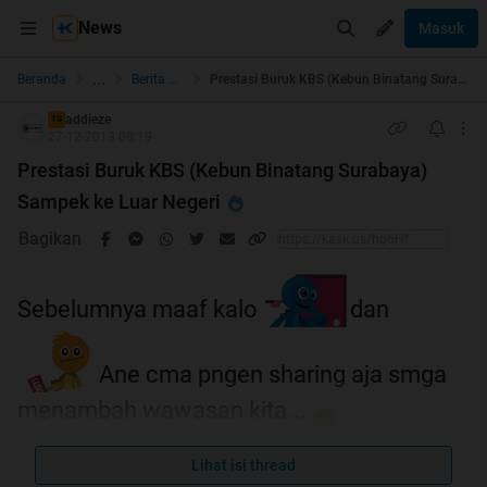
News
Masuk
...
Beranda
Berita dan Politik
Prestasi Buruk KBS (Kebun Binatang Surabaya) Sampek ke Luar Negeri
addieze
TS
27-12-2013 08:19
Prestasi Buruk KBS (Kebun Binatang Surabaya)
Sampek ke Luar Negeri
Bagikan
Sebelumnya maaf kalo
dan
Ane cma pngen sharing aja smga
menambah wawasan kita...
Lihat isi thread