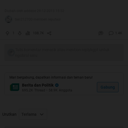
Thanks Udah Dijadiin HT..
Diubah oleh addieze 29-12-2013 15:52
tien212700 memberi reputasi
1
108.7K
1.4K
Tulis komentar menarik atau mention replykgpt untuk
ngobrol seru
Mari bergabung, dapatkan informasi dan teman baru!
Berita dan Politik
Gabung
695.2K
Thread
•
58.9K
Anggota
Urutkan
Terlama