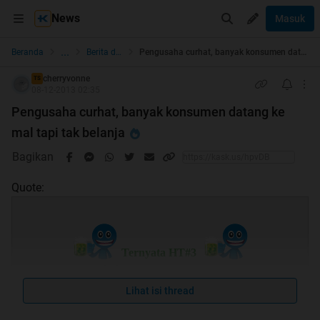
News
Masuk
...
Beranda
Berita dan Politik
Pengusaha curhat, banyak konsumen datang ke mal tapi tak belanja
cherryvonne
TS
08-12-2013 02:35
Pengusaha curhat, banyak konsumen datang ke
mal tapi tak belanja
Bagikan
Quote:
Ternyata HT#3
Thanks mimin, momod, agan2 kaskuser yg udah
mampir
Lihat isi thread