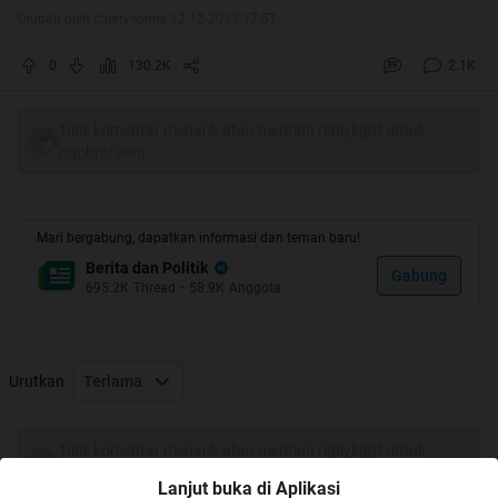
Diubah oleh cherryvonne 12-12-2013 17:57
0
130.2K
2.1K
Quote:
Tulis komentar menarik atau mention replykgpt untuk
ngobrol seru
WELCOME
Quote:
Mari bergabung, dapatkan informasi dan teman baru!
Berita dan Politik
Gabung
695.2K
Thread
•
58.9K
Anggota
Urutkan
Terlama
Quote:
Spoiler
for
no repost gan
:
Tulis komentar menarik atau mention replykgpt untuk
ngobrol seru
Lanjut buka di Aplikasi