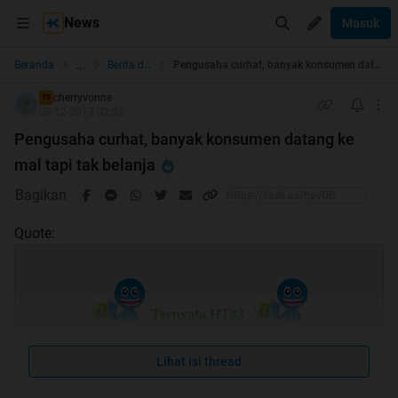
News
Masuk
...
Beranda
Berita dan Politik
Pengusaha curhat, banyak konsumen datang ke mal tapi tak belanja
cherryvonne
TS
08-12-2013 02:35
Pengusaha curhat, banyak konsumen datang ke
mal tapi tak belanja
Bagikan
Quote:
Ternyata HT#3
Thanks mimin, momod, agan2 kaskuser yg udah
mampir
Lihat isi thread