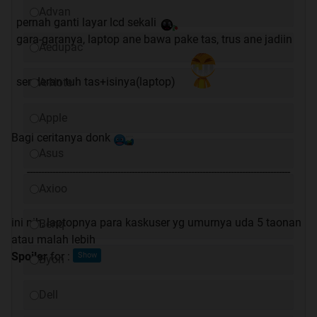
Advan
pernah ganti layar lcd sekali
gara-garanya, laptop ane bawa pake tas, trus ane jadiin
Aedupac
senderan tuh tas+isinya(laptop)
A-Note
Apple
Bagi ceritanya donk
Asus
---------------------------------------------------------------------------------------------
Axioo
ini nih, laptopnya para kaskuser yg umurnya uda 5 taonan
Benq
atau malah lebih
Spoiler
for
:
Byon
Dell