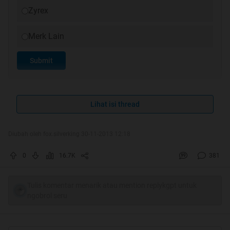
Zyrex
Merk Lain
Submit
Lihat isi thread
Diubah oleh fox.silverking 30-11-2013 12:18
0
16.7K
381
Tulis komentar menarik atau mention replykgpt untuk
ngobrol seru