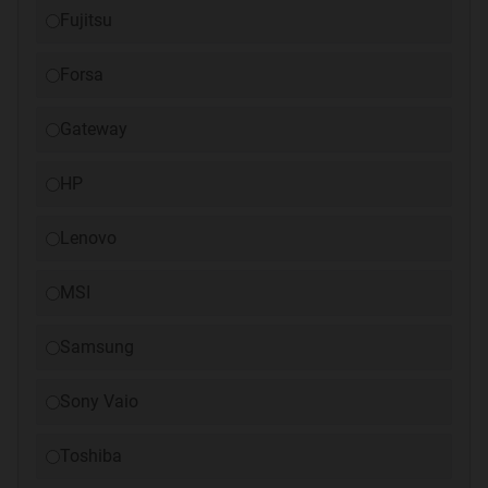
Fujitsu
Forsa
Gateway
HP
Lenovo
MSI
Samsung
Sony Vaio
Toshiba