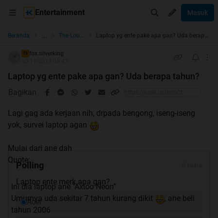
Entertainment
Masuk
...
Beranda
The Lounge
Laptop yg ente pake apa gan? Uda berapa tahun?
fox.silverking
TS
30-11-2013 08:43
Laptop yg ente pake apa gan? Uda berapa tahun?
Bagikan
Lagi gag ada kerjaan nih, drpada bengong, iseng-iseng
yok, survei laptop agan
Mulai dari ane dah
Quote:
Polling
0 suara
Laptop ente merk apa gan?
Ini dia laptop ane "Axioo Neon"
Umurnya uda sekitar 7 tahun kurang dikit
, ane beli
Acer
tahun 2006