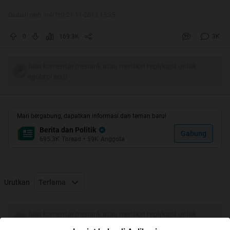
Diubah oleh m4r1c0 21-11-2013 15:35
0
169.3K
3K
Tulis komentar menarik atau mention replykgpt untuk
ngobrol seru
Mari bergabung, dapatkan informasi dan teman baru!
Berita dan Politik
Gabung
695.3K
Thread
•
59K
Anggota
Urutkan
Terlama
Tulis komentar menarik atau mention replykgpt untuk
ngobrol seru