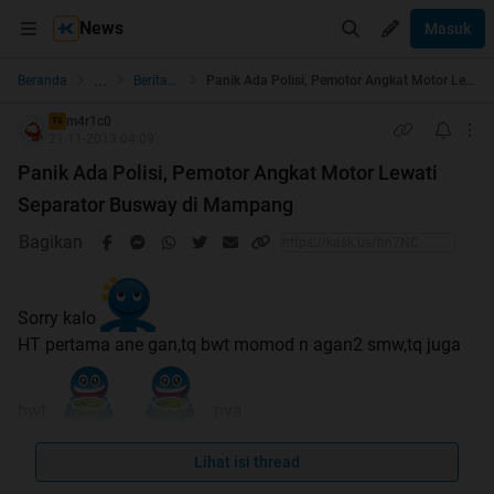
News
Masuk
...
Beranda
Berita dan Politik
Panik Ada Polisi, Pemotor Angkat Motor Lewati Separator Busway di Mampang
m4r1c0
TS
21-11-2013 04:09
Panik Ada Polisi, Pemotor Angkat Motor Lewati
Separator Busway di Mampang
Bagikan
Sorry kalo
HT pertama ane gan,tq bwt momod n agan2 smw,tq juga
bwt
nya
Quote:
Lihat isi thread