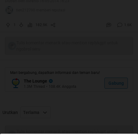
Diubah oleh ouranio 16-05-2014 16:23
Quote:
tien212700 memberi reputasi
Quote:
1
182.9K
1.6K
Tulis komentar menarik atau mention replykgpt untuk
ngobrol seru
Mari bergabung, dapatkan informasi dan teman baru!
The Lounge
Gabung
1.3M
Thread
•
108.4K
Anggota
Olias dan saudaranya memutuskan untuk membuat
Urutkan
Terlama
proyek yang mengesankan untuk kado ulang tahun
ibu mereka yang ke-55 dengan menciptakan kembali
Tulis komentar menarik atau mention replykgpt untuk
beberapa foto masa kecil mereka.
ngobrol seru