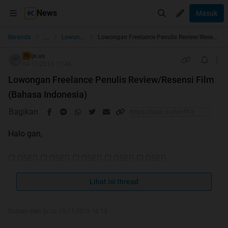
News
Masuk
...
Beranda
Lowongan Kerja
Lowongan Freelance Penulis Review/Resensi Film (Bahasa Indonesia)
ijx.us
TS
04-11-2013 11:46
Lowongan Freelance Penulis Review/Resensi Film
(Bahasa Indonesia)
Bagikan
Halo gan,
CLOSED CLOSED CLOSED CLOSED CLOSED
Langsung saja ya
Lihat isi thread
Saya membutuhkan beberapa orang untuk personal
project.
Diubah oleh ijx.us 13-11-2013 16:13