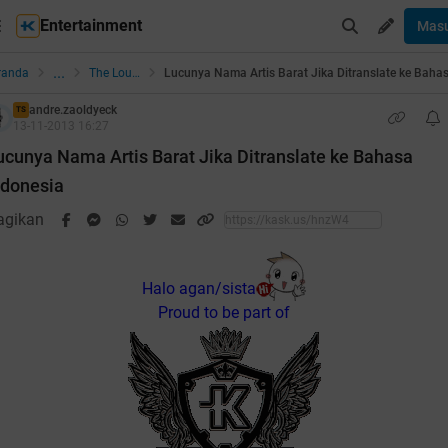
Entertainment
Mas
...
randa
The Lounge
andre.zaoldyeck
TS
13-11-2013 16:27
ucunya Nama Artis Barat Jika Ditranslate ke Bahasa
ndonesia
agikan
Halo agan/sista
Proud to be part of