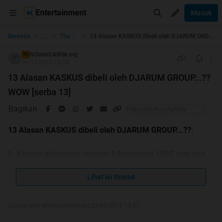
Entertainment
Masuk
...
Beranda
The Lounge
13 Alasan KASKUS dibeli oleh DJARUM GROUP...?? WOW [serba 13]
NOmorCANtik.org
TS
09-11-2012 13:23
13 Alasan KASKUS dibeli oleh DJARUM GROUP...??
WOW [serba 13]
Bagikan
13 Alasan KASKUS dibeli oleh DJARUM GROUP...??
:
1. Kaskus diciptakan tanggal 6 November 1999 oleh tiga
mahasiswa asal Indonesia yaitu Andrew Darwis, Ronald
Stephanus, dan Budi Dharmawan, di Seattle, Amerika
Lihat isi thread
Serikat. Kaskus awalnya bertujuan sebagai forum informal
mahasiswa Indonesia di luar negeri. Nama "Kaskus"
Diubah oleh NOmorCANtik.org 29-09-2013 14:37
sendiri merupakan singkatan dari kata "kasak-kusuk".