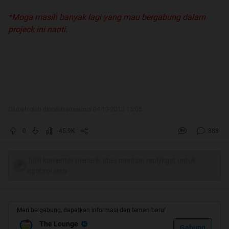
*Moga masih banyak lagi yang mau bergabung dalam
projeck ini nanti.
Diubah oleh dinobukansaurus 04-10-2013 15:05
0
45.9K
888
Tulis komentar menarik atau mention replykgpt untuk
ngobrol seru
Mari bergabung, dapatkan informasi dan teman baru!
The Lounge
Gabung