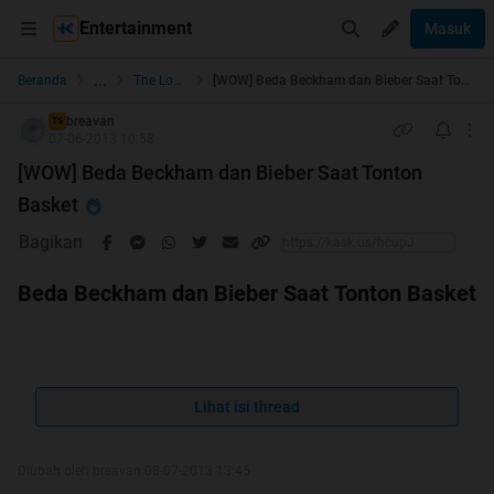
Entertainment
Masuk
...
Beranda
The Lounge
[WOW] Beda Beckham dan Bieber Saat Tonton Basket
breavan
TS
07-06-2013 10:58
[WOW] Beda Beckham dan Bieber Saat Tonton
Basket
Bagikan
Beda Beckham dan Bieber Saat Tonton Basket
Spoiler
for
HT #1
:
Lihat isi thread
Diubah oleh breavan 08-07-2013 13:45
Spoiler
for
Thanx
: