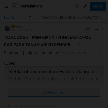
Entertainment
Masuk
...
Beranda
The Lounge
"SAYA AKAN LEBIH MENDUKUNG MALAYSIA DARIPADA TANAH AIRKU SENDIRI......!"
davinof
TS
30-05-2013 07:01
"SAYA AKAN LEBIH MENDUKUNG MALAYSIA
DARIPADA TANAH AIRKU SENDIRI......!"
Bagikan
Quote:
Ketika ribuan rumah mewah terbangun.....
Ketika Para wakil rakyat teriak teriak agar
gedung tempat mereka tidur direnovasi bak
hotel kelas bintang 7.......
Lihat isi thread
Diubah oleh davinof 05-05-2014 14:33
Ketika para koruptor memiliki puluhan