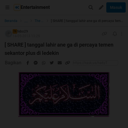
Entertainment
Masuk
...
Beranda
The Lounge
[ SHARE ] tanggal lahir ane ga di percaya temen sekantor plus di ledekin
febo29
TS
14-05-2013 13:29
[ SHARE ] tanggal lahir ane ga di percaya temen
sekantor plus di ledekin
Bagikan