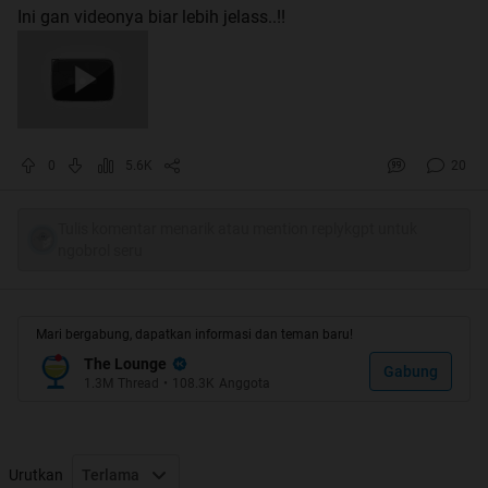
Ini gan videonya biar lebih jelass..!!
0
5.6K
20
Tulis komentar menarik atau mention replykgpt untuk
ngobrol seru
Mari bergabung, dapatkan informasi dan teman baru!
The Lounge
Gabung
1.3M
Thread
•
108.3K
Anggota
Urutkan
Terlama