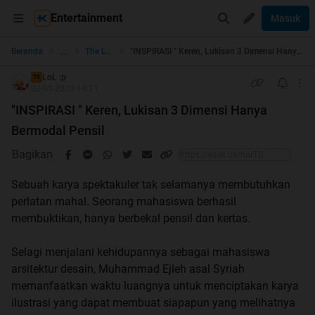
Entertainment
Masuk
...
Beranda
The Lounge
"INSPIRASI " Keren, Lukisan 3 Dimensi Hanya Bermodal Pensil
LoL :p
TS
02-05-2013 14:11
"INSPIRASI " Keren, Lukisan 3 Dimensi Hanya
Bermodal Pensil
Bagikan
Sebuah karya spektakuler tak selamanya membutuhkan
perlatan mahal. Seorang mahasiswa berhasil
membuktikan, hanya berbekal pensil dan kertas.
Selagi menjalani kehidupannya sebagai mahasiswa
arsitektur desain, Muhammad Ejleh asal Syriah
memanfaatkan waktu luangnya untuk menciptakan karya
ilustrasi yang dapat membuat siapapun yang melihatnya