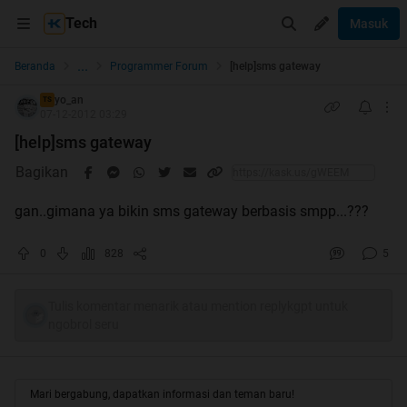
Tech
Masuk
...
Beranda
Programmer Forum
[help]sms gateway
yo_an
TS
07-12-2012 03:29
[help]sms gateway
Bagikan
gan..gimana ya bikin sms gateway berbasis smpp...???
0
828
5
Tulis komentar menarik atau mention replykgpt untuk
ngobrol seru
Mari bergabung, dapatkan informasi dan teman baru!