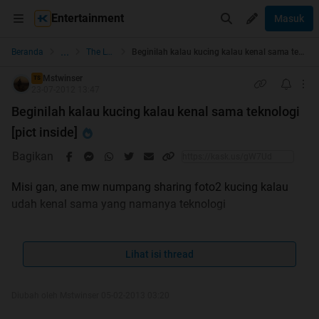
Entertainment
Masuk
...
Beranda
The Lounge
Beginilah kalau kucing kalau kenal sama teknologi [pict inside]
Mstwinser
TS
23-07-2012 13:47
Beginilah kalau kucing kalau kenal sama teknologi
[pict inside]
Bagikan
Misi gan, ane mw numpang sharing foto2 kucing kalau
udah kenal sama yang namanya teknologi
Lihat isi thread
Diubah oleh Mstwinser 05-02-2013 03:20