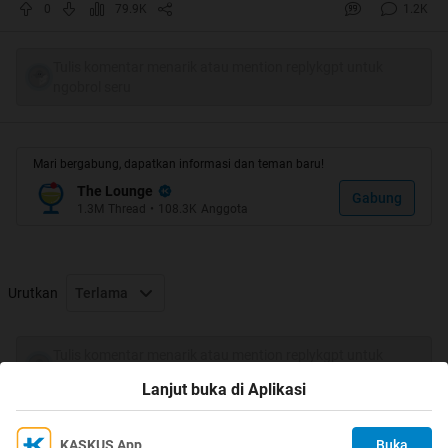
0
79.9K
1.2K
Tulis komentar menarik atau mention replykgpt untuk
ngobrol seru
Mari bergabung, dapatkan informasi dan teman baru!
The Lounge
Gabung
1.3M
Thread
•
108.3K
Anggota
Urutkan
Terlama
weits...jangan kaget gan...tarik napas dulu yee..
Tulis komentar menarik atau mention replykgpt untuk
[/spoiler]
ngobrol seru
Lanjut buka di Aplikasi
Quote:
KASKUS App
Buka