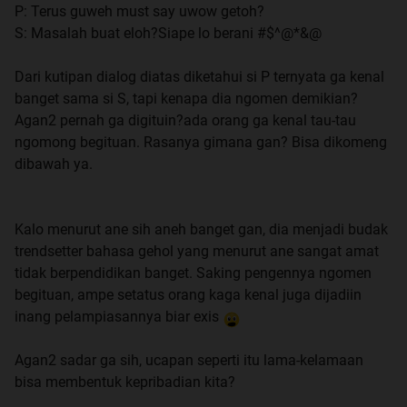
P: Terus guweh must say uwow getoh?
S: Masalah buat eloh?Siape lo berani #$^@*&@
Dari kutipan dialog diatas diketahui si P ternyata ga kenal
banget sama si S, tapi kenapa dia ngomen demikian?
Agan2 pernah ga digituin?ada orang ga kenal tau-tau
ngomong begituan. Rasanya gimana gan? Bisa dikomeng
dibawah ya.
Kalo menurut ane sih aneh banget gan, dia menjadi budak
trendsetter bahasa gehol yang menurut ane sangat amat
tidak berpendidikan banget. Saking pengennya ngomen
begituan, ampe setatus orang kaga kenal juga dijadiin
inang pelampiasannya biar exis
Agan2 sadar ga sih, ucapan seperti itu lama-kelamaan
bisa membentuk kepribadian kita?