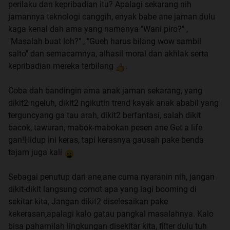
perilaku dan kepribadian itu? Apalagi sekarang nih
jamannya teknologi canggih, enyak babe ane jaman dulu
kaga kenal dah ama yang namanya "Wani piro?" ,
"Masalah buat loh?" , "Gueh harus bilang wow sambil
salto" dan semacamnya, alhasil moral dan akhlak serta
kepribadian mereka terbilang
.
Coba dah bandingin ama anak jaman sekarang, yang
dikit2 ngeluh, dikit2 ngikutin trend kayak anak ababil yang
terguncyang ga tau arah, dikit2 berfantasi, salah dikit
bacok, tawuran, mabok-mabokan pesen ane Get a life
gan!Hidup ini keras, tapi kerasnya gausah pake benda
tajam juga kali
Sebagai penutup dari ane,ane cuma nyaranin nih, jangan
dikit-dikit langsung comot apa yang lagi booming di
sekitar kita, Jangan dikit2 diselesaikan pake
kekerasan,apalagi kalo gatau pangkal masalahnya. Kalo
bisa pahamilah lingkungan disekitar kita, filter dulu tuh