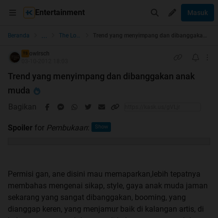
Entertainment
Masuk
...
Beranda
The Lounge
Trend yang menyimpang dan dibanggakan anak muda
owlrsch
TS
03-10-2012 18:03
Trend yang menyimpang dan dibanggakan anak
muda
Bagikan
Spoiler
for
Pembukaan
:
Permisi gan, ane disini mau memaparkan,lebih tepatnya
membahas mengenai sikap, style, gaya anak muda jaman
sekarang yang sangat dibanggakan, booming, yang
dianggap keren, yang menjamur baik di kalangan artis, di