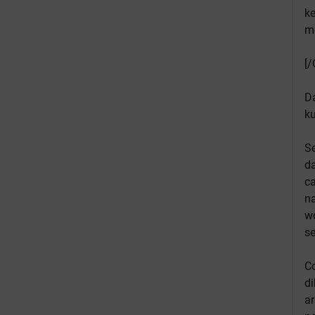
k
me
[/
Da
ku
S
da
c
na
w
se
C
di
ar