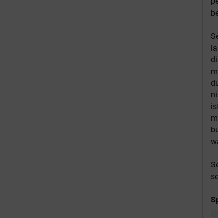
pe
be
Se
la
di
ma
d
ni
i
ma
bu
w
S
s
Sp