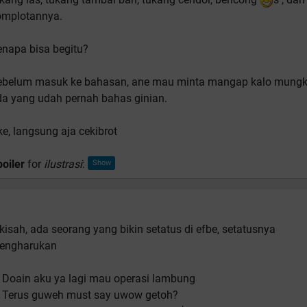
omplotannya.
enapa bisa begitu?
ebelum masuk ke bahasan, ane mau minta mangap kalo mungk
da yang udah pernah bahas ginian.
e, langsung aja cekibrot
oiler
for
ilustrasi
:
kisah, ada seorang yang bikin setatus di efbe, setatusnya
engharukan
 Doain aku ya lagi mau operasi lambung
: Terus guweh must say uwow getoh?