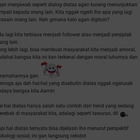
gan menjawab seperti dialog diatas agan kurang menunjukkan
mpati kepada orang lain. Kita nggak ngerti lho apa yang lagi
rasain orang lain. Nah gimana kalo agan digituin?
a lagi kita terbiasa menjadi follower atau menjadi penjiplak
ang lain.
ng lebih lagi, bisa membuat masyarakat kita menjadi amoral,
dahal bangsa kita ini kan terkenal dengan moral luhurnya dan
eramahannya gan.
moga aja deh hal-hal yang disebutin diatas nggak ngerusak
udaya bangsa kita.Aamin
l-hal diatas hanya salah satu contoh dari trend yang sedang
rebak di masyarakat kita, adalagi seperti tawuran, dll
pi hal diatas ternyata bisa dijelasin lho menurut perspektif
ikologi sosial, ini gan langsung cekidot