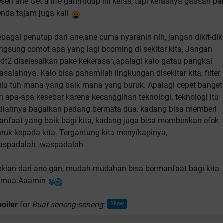
sen ane Get a life gan!Hidup ini keras, tapi kerasnya gausah pa
nda tajam juga kali
bagai penutup dari ane,ane cuma nyaranin nih, jangan dikit-diki
ngsung comot apa yang lagi booming di sekitar kita, Jangan
kit2 diselesaikan pake kekerasan,apalagi kalo gatau pangkal
salahnya. Kalo bisa pahamilah lingkungan disekitar kita, filter
ulu tuh mana yang baik mana yang buruk. Apalagi cepet banget
h apa-apa kesebar karena kecanggihan teknologi. teknologi itu
stilahnya bagaikan pedang bermata dua, kadang bisa memberi
nfaat yang baik bagi kita, kadang juga bisa memberikan efek
ruk kepada kita. Tergantung kita menyikapinya,
aspadalah..waspadalah
ekian dari ane gan, mudah-mudahan bisa bermanfaat bagi kita
emua.Aaamin
oiler
for
Buat seneng-seneng
: