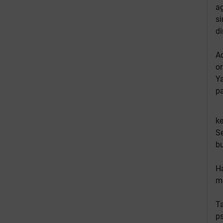
a
si
di
Ad
or
Ya
pa
k
Se
b
Ha
me
Ta
ps