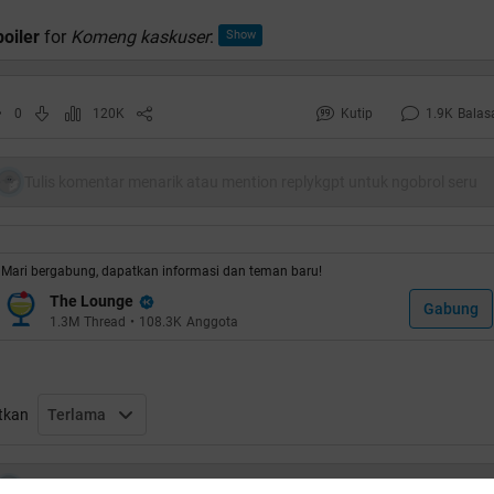
oiler
for
Komeng kaskuser
:
0
120K
Kutip
1.9K
Balas
Tulis komentar menarik atau mention replykgpt untuk ngobrol seru
Mari bergabung, dapatkan informasi dan teman baru!
The Lounge
Gabung
1.3M
Thread
•
108.3K
Anggota
tkan
Terlama
Tulis komentar menarik atau mention replykgpt untuk ngobrol seru