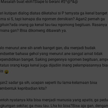
: Masalah buat eloh?Siape lo berani #$^@*&@
ri kutipan dialog diatas diketahui si P ternyata ga kenal banget
ama si S, tapi kenapa dia ngomen demikian? Agan2 pernah ga
igituin?ada orang ga kenal tau-tau ngomong begituan. Rasanya
imana gan? Bisa dikomeng dibawah ya.
lo menurut ane sih aneh banget gan, dia menjadi budak
endsetter bahasa gehol yang menurut ane sangat amat tidak
erpendidikan banget. Saking pengennya ngomen begituan, amp
tatus orang kaga kenal juga dijadiin inang pelampiasannya bia
xis
an2 sadar ga sih, ucapan seperti itu lama-kelamaan bisa
embentuk kepribadian kita?
ntoh nyatanya kita bisa menjadi manusia yang apatis, ga pedu
ngkungan sekitar, ga mau tau. Lha ko bisa?Bisa aja gan, dengan