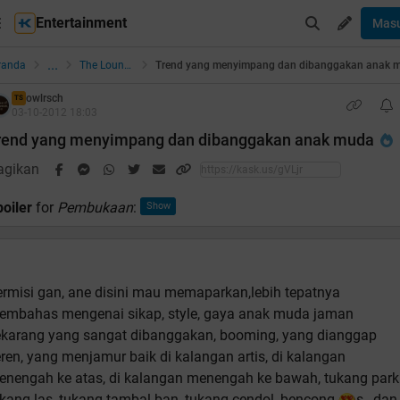
Entertainment
Mas
...
randa
The Lounge
owlrsch
TS
03-10-2012 18:03
rend yang menyimpang dan dibanggakan anak muda
agikan
oiler
for
Pembukaan
:
rmisi gan, ane disini mau memaparkan,lebih tepatnya
embahas mengenai sikap, style, gaya anak muda jaman
ekarang yang sangat dibanggakan, booming, yang dianggap
ren, yang menjamur baik di kalangan artis, di kalangan
enengah ke atas, di kalangan menengah ke bawah, tukang parki
kang las, tukang tambal ban, tukang cendol, bencong
s , dan