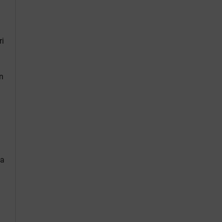
ri
n
la