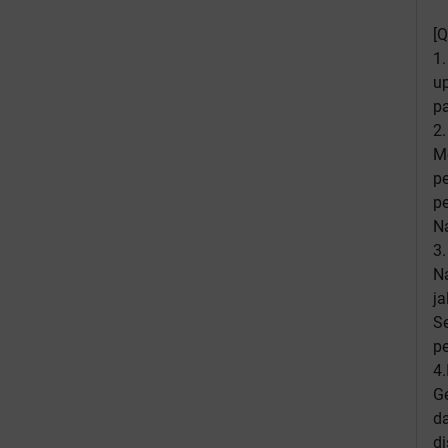
[Q
1.
u
p
2.
Me
pe
pe
Na
3.
Na
ja
S
p
4.
G
d
di