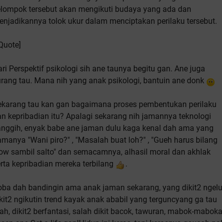
elompok tersebut akan mengikuti budaya yang ada dan
njadikannya tolok ukur dalam menciptakan perilaku tersebut.
Quote]
ri Perspektif psikologi sih ane taunya begitu gan. Ane juga
rang tau. Mana nih yang anak psikologi, bantuin ane donk
ekarang tau kan gan bagaimana proses pembentukan perilaku
n kepribadian itu? Apalagi sekarang nih jamannya teknologi
anggih, enyak babe ane jaman dulu kaga kenal dah ama yang
manya "Wani piro?" , "Masalah buat loh?" , "Gueh harus bilang
ow sambil salto" dan semacamnya, alhasil moral dan akhlak
rta kepribadian mereka terbilang
.
oba dah bandingin ama anak jaman sekarang, yang dikit2 ngelu
kit2 ngikutin trend kayak anak ababil yang terguncyang ga tau
ah, dikit2 berfantasi, salah dikit bacok, tawuran, mabok-mabok