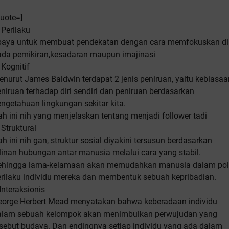
uote=]
 Perilaku
paya untuk membuat pendekatan dengan cara memfokuskan di
ada pemikiran,kesadaran maupun imajinasi
 Kognitif
nurut James Baldwin terdapat 2 jenis peniruan, yaitu kebiasaa
niruan terhadap diri sendiri dan peniruan berdasarkan
ngetahuan lingkungan sekitar kita.
h ini nih yang menjelaskan tentang menjadi follower tadi
 Struktural
h ini nih gan, struktur sosial diyakini tersusun berdasarkan
linan hubungan antar manusia melalui cara yang stabil.
ehingga lama-kelamaan akan memudahkan manusia dalam po
erilaku individu mereka dan membentuk sebuah kepribadian.
Interaksionis
eorge Herbert Mead menyatakan bahwa keberadaan individu
alam sebuah kelompok akan menimbulkan perwujudan yang
sebut budaya. Dan endingnya setiap individu yang ada dalam