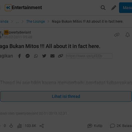
Entertainment
Mas
...
randa
The Lounge
Naga Bukan Mitos !!! All about it in fact here.
qwertydeviant
TS
06-02-2011 05:48
aga Bukan Mitos !!! All about it in fact here.
agikan
Thread ini ane bikin karena memperbaiki pendapat kebanyakan
orang tentang "Naga" yang mungkin salah kaprah
Lihat isi thread
(sampe-sampe jadi HT
)
ubah oleh qwertydeviant 02-01-2013 12:31
uote:
0
103.8K
Kutip
2K
Balas
CAUTION!