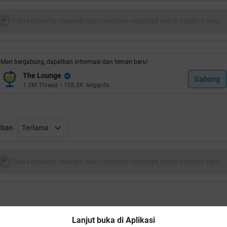
Dibaca dulu dengan seksama baru comment, maap bila BRP sen
karena sikap anda yang kurang sopan
Tulis komentar menarik atau mention replykgpt untuk ngobrol seru
oiler
for
ritual no repost dulu
:
Mari bergabung, dapatkan informasi dan teman baru!
The Lounge
Gabung
1.3M
Thread
•
108.3K
Anggota
uote:
tkan
Terlama
RTIKEL HOAX, inget..ini emang terbukti HOAX oleh netter lae
poiler
for
artikel yang memang mungkin Hoax
:
Tulis komentar menarik atau mention replykgpt untuk ngobrol seru
engkapnya ditrit sini
HOT]Fosil Naga Asli Ditemukan[PIC INSIDE]
redit by agan
cibaicau
Lanjut buka di Aplikasi