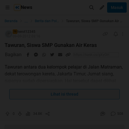
News
Masuk
...
Beranda
Berita dan Politik
Tawuran, Siswa SMP Gunakan Air Keras
herot12345
TS
09-09-2012 03:16
Tawuran, Siswa SMP Gunakan Air Keras
Bagikan
Tawuran antara dua kelompok pelajar di Jalan Matraman,
dekat terowongan kereta, Jakarta Timur, Jumat siang,
rupanya sudah dipersiapkan. Hal tersebut dapat dilihat
dari kelengkapan perang yang dibawa para pelajar, salah
satunya air keras.
Lihat isi thread
"Mereka pertama nyiram air keras ke arah saya, tapi saya
0
34.8K
508
menghindar, pas kena aspal airnya berasap, untung saya
menghindar," ujar ML (14), salah seorang pelajar yang