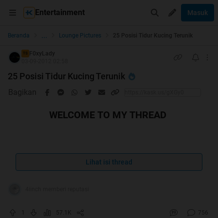
Entertainment
Masuk
...
Beranda
Lounge Pictures
25 Posisi Tidur Kucing Terunik
F0xyLady
TS
03-09-2012 02:58
25 Posisi Tidur Kucing Terunik
Bagikan
WELCOME TO MY THREAD
Lihat isi thread
25 Posisi Tidur Kucing Terunik
4iinch memberi reputasi
1
57.1K
756