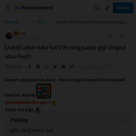
Entertainment
Masuk
...
Beranda
The Lounge
[Jujur] Lebih suka liat CW yang punya gigi Gingsul atau Rapih
Lyell
TS
02-08-2012 23:47
[Jujur] Lebih suka liat CW yang punya gigi Gingsul
atau Rapih
Bagikan
Seperti yang kita tau, baru - baru ini gigi Gingsul telah menjadi
trend di Jepang
Gak kepikiran kan gan ?
Sama ane juga
Polling
0 suara
pilih yang mana gan