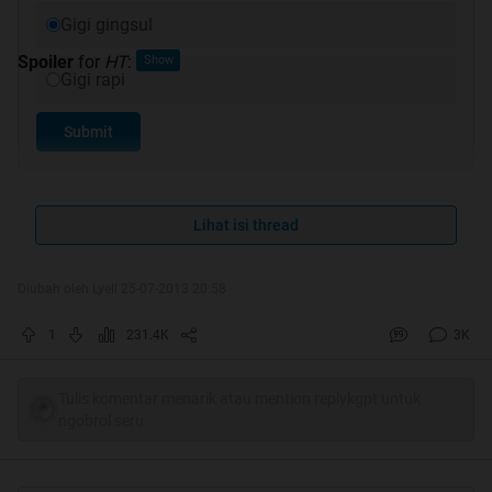
Gigi gingsul
Spoiler
for
HT
:
Gigi rapi
Submit
Lihat isi thread
Nih ane kasih pic CW ber gigi gingsul
Diubah oleh Lyell 25-07-2013 20:58
Quote:
Spoiler
for
pertamax
:
1
231.4K
3K
Tulis komentar menarik atau mention replykgpt untuk
Spoiler
for
keduax
:
ngobrol seru
Spoiler
for
ketigax
: