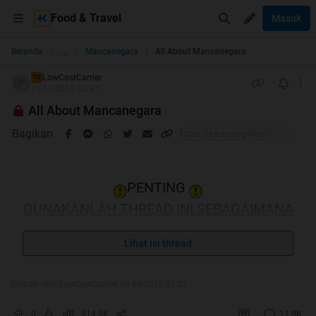
Food & Travel
Masuk
...
Beranda
Mancanegara
All About Mancanegara
LowCostCarrier
TS
15-11-2010 02:37
All About Mancanegara
Bagikan
PENTING
GUNAKANLAH THREAD INI SEBAGAIMANA
MESTINYA
Lihat isi thread
RULES
Diubah oleh LowCostCarrier 09-03-2013 01:32
Quote:
1.
Selalu cek harga semua airline sebelum beli tiket
0
514.5K
11.9K